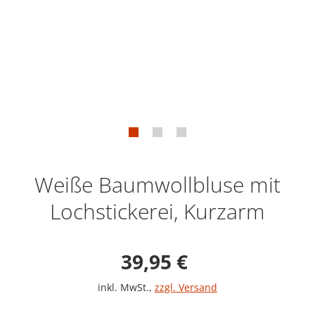
Weiße Baumwollbluse mit
Lochstickerei, Kurzarm
Verkaufspreis: 39,9
39,95 €
inkl. MwSt.
,
zzgl. Versand