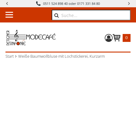
0511 524 898 40 oder 0171 331 84 80
Suche
0
Warenkorb
Start
Weiße Baumwollbluse mit Lochstickerei, Kurzarm