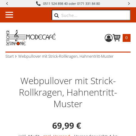
0511 524 898 40 oder 0171 331 84 80
Suche
0
Warenkorb
Start
Webpullover mit Strick-Rollkragen, Hahnentritt-Muster
Webpullover mit Strick-
Rollkragen, Hahnentritt-
Muster
Verkaufspreis: 69,9
69,99 €