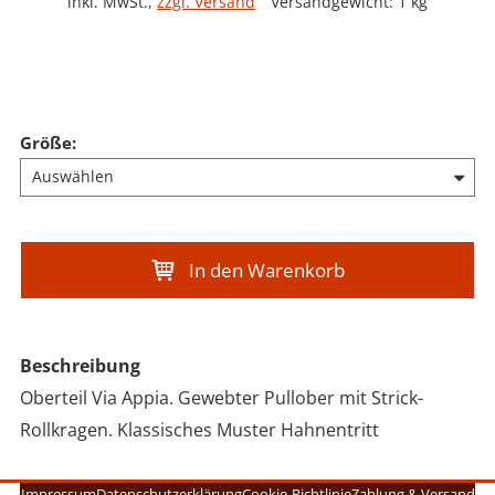
inkl. MwSt.
,
zzgl. Versand
Versandgewicht: 1 kg
Größe
:
In den Warenkorb
Beschreibung
Oberteil Via Appia. Gewebter Pullober mit Strick-
Rollkragen. Klassisches Muster Hahnentritt
Impressum
Datenschutzerklärung
Cookie-Richtlinie
Zahlung & Versand