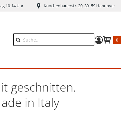
tag 10-14 Uhr
Knochenhauerstr. 20, 30159 Hannover
0
Suche
Warenkorb anze
it geschnitten.
ade in Italy
s: 69,95 €