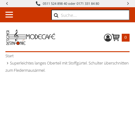
0511 524 898 40 oder 0171 331 84 80
Suche
0
Warenkorb
Start
Superleichtes langes Oberteil mit Stoffgürtel. Schulter überschnitten
zum Fledermausärmel.