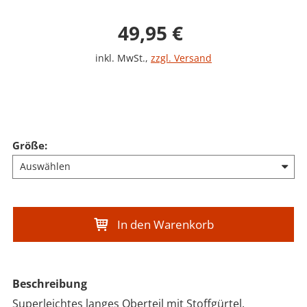
Verkaufspreis: 49,9
49,95 €
inkl. MwSt.
,
zzgl. Versand
Größe
:
In den Warenkorb
Beschreibung
Superleichtes langes Oberteil mit Stoffgürtel.