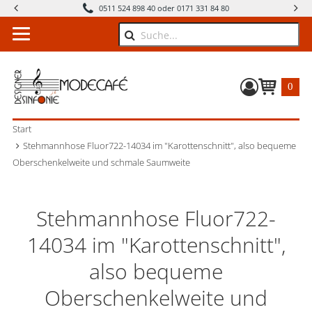
0511 524 898 40 oder 0171 331 84 80
Suche
0
Warenkorb
Start
Stehmannhose Fluor722-14034 im "Karottenschnitt", also bequeme
Oberschenkelweite und schmale Saumweite
Stehmannhose Fluor722-
14034 im "Karottenschnitt",
also bequeme
Oberschenkelweite und