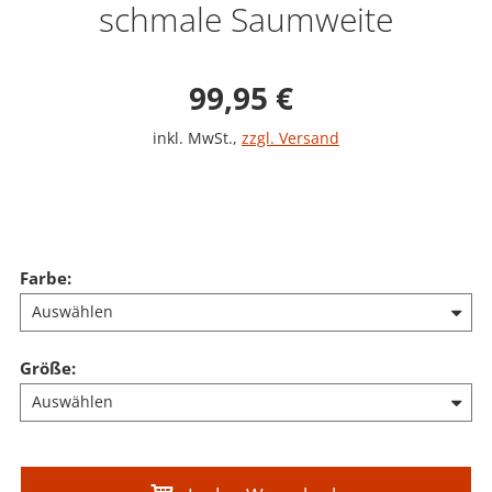
schmale Saumweite
Verkaufspreis: 99,9
99,95 €
inkl. MwSt.
,
zzgl. Versand
Farbe
:
Größe
: