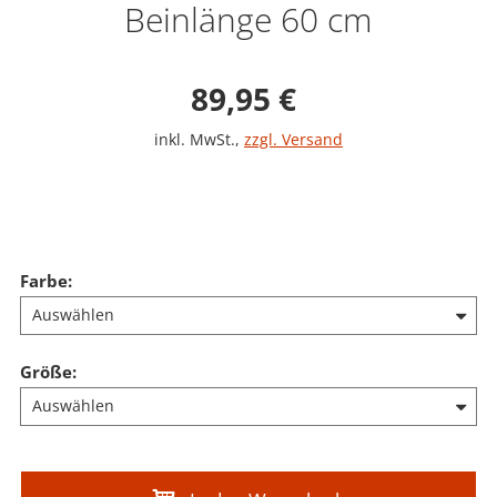
Beinlänge 60 cm
Verkaufspreis: 89,9
89,95 €
inkl. MwSt.
,
zzgl. Versand
Farbe
:
Größe
: