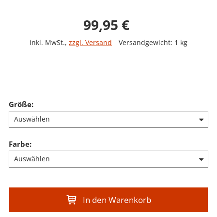
Verkaufspreis: 99,9
99,95 €
inkl. MwSt.
,
zzgl. Versand
Versandgewicht: 1 kg
Größe
:
Farbe
:
In den Warenkorb