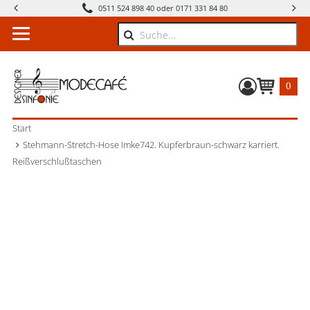
0511 524 898 40 oder 0171 331 84 80
Suche
0
Warenkorb
Start
Stehmann-Stretch-Hose Imke742. Kupferbraun-schwarz karriert.
Reißverschlußtaschen