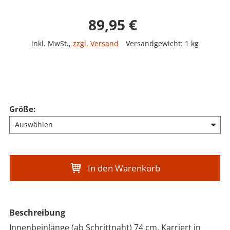
Verkaufspreis: 89,9
89,95 €
inkl. MwSt.
,
zzgl. Versand
Versandgewicht: 1 kg
Größe
:
In den Warenkorb
Beschreibung
Innenbeinlänge (ab Schrittnaht) 74 cm. Karriert in