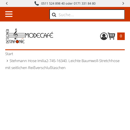
0511 524 898 40 oder 0171 331 84 80
Suche
0
Warenkorb
Start
Stehmann Hose Imilia2-745-16340. Leichte Baumwoll-Stretchhose
mit seitlichen Reißverschlußtaschen