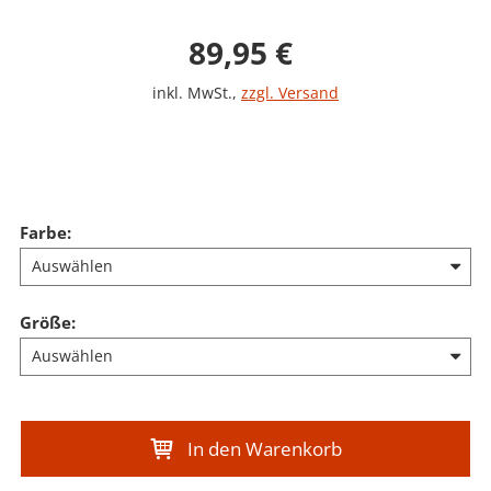
Verkaufspreis: 89,9
89,95 €
inkl. MwSt.
,
zzgl. Versand
Farbe
:
Größe
:
In den Warenkorb