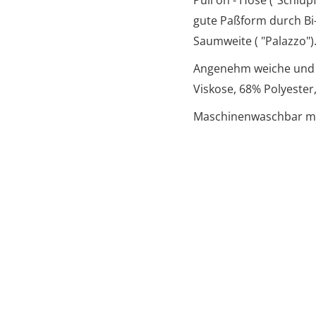
Pull on - Hose ("Schlu
gute Paßform durch Bi-
Saumweite ( "Palazzo")
Angenehm weiche und s
Viskose, 68% Polyester
Maschinenwaschbar mit 