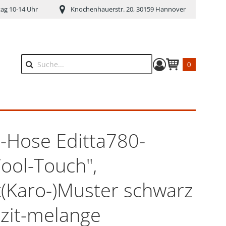
tag 10-14 Uhr
Knochenhauerstr. 20, 30159 Hannover
0
Suche
Warenkorb anze
Hose Editta780-
ool-Touch",
(Karo-)Muster schwarz
azit-melange