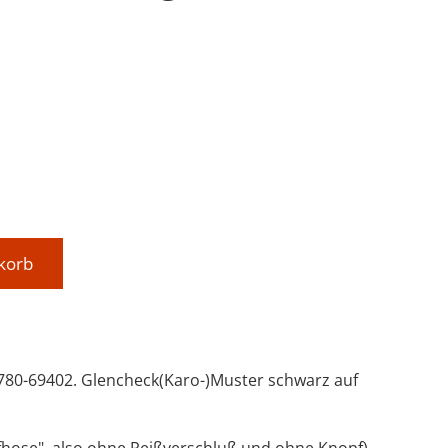
s: 99,95 €
korb
80-69402. Glencheck(Karo-)Muster schwarz auf