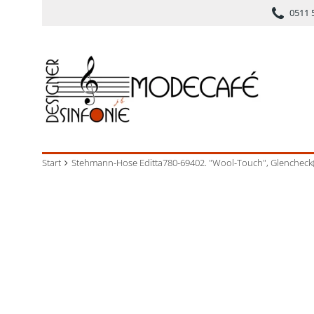
0511 
Start
Stehmann-Hose Editta780-69402. "Wool-Touch", Glencheck(