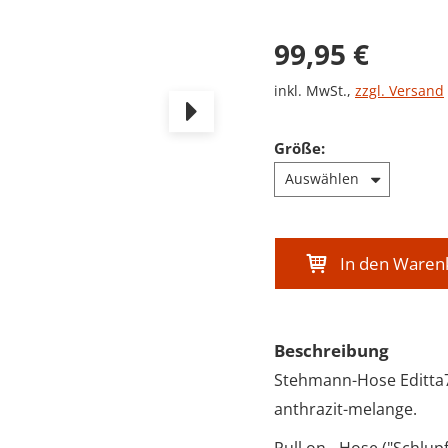
Verkaufsprei
99,95 €
inkl. MwSt.
,
zzgl. Versand
Größe
:
In den Waren
Beschreibung
Stehmann-Hose Editta7
anthrazit-melange.