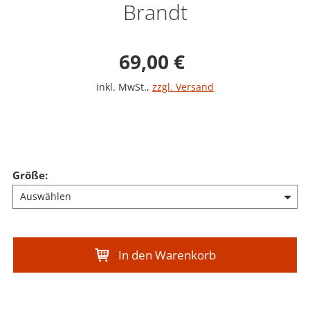
Brandt
Verkaufspreis: 69,0
69,00 €
inkl. MwSt.
,
zzgl. Versand
Größe
:
In den Warenkorb