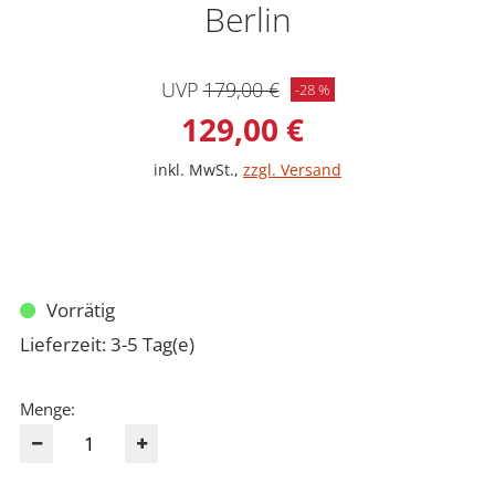
Berlin
Ursprünglicher Preis: 179,00 €
UVP
179,00 €
Rabatt: -28 %
-28 %
Verkaufspreis: 129,0
129,00 €
inkl. MwSt.
,
zzgl. Versand
Vorrätig
Lieferzeit: 3-5 Tag(e)
Menge: