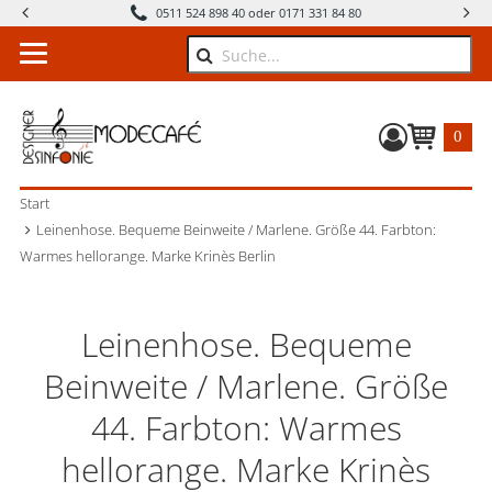
0511 524 898 40 oder 0171 331 84 80
Suche
0
Warenkorb
Start
Leinenhose. Bequeme Beinweite / Marlene. Größe 44. Farbton:
Warmes hellorange. Marke Krinès Berlin
Leinenhose. Bequeme
Beinweite / Marlene. Größe
44. Farbton: Warmes
hellorange. Marke Krinès