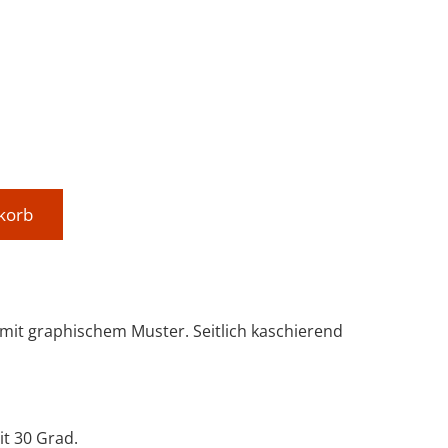
s: 119,95 €
korb
 mit graphischem Muster. Seitlich kaschierend
t 30 Grad.