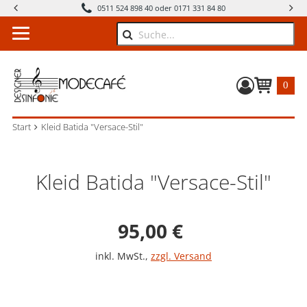
0511 524 898 40 oder 0171 331 84 80
Suche
0
Warenkorb
Start
Kleid Batida "Versace-Stil"
Kleid Batida "Versace-Stil"
Verkaufspreis: 95,0
95,00 €
inkl. MwSt.
,
zzgl. Versand