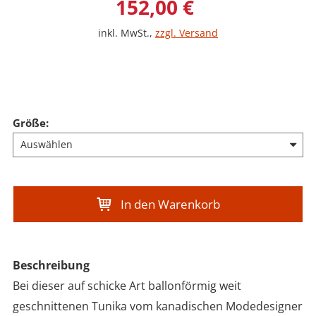
Verkaufspreis: 152,0
152,00 €
inkl. MwSt.
,
zzgl. Versand
Größe
:
In den Warenkorb
Beschreibung
Bei dieser auf schicke Art ballonförmig weit
geschnittenen Tunika vom kanadischen Modedesigner