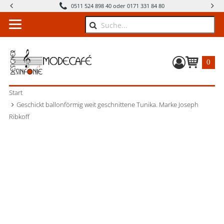
0511 524 898 40 oder 0171 331 84 80
Suche
0
Warenkorb
Start
Geschickt ballonförmig weit geschnittene Tunika. Marke Joseph
Ribkoff