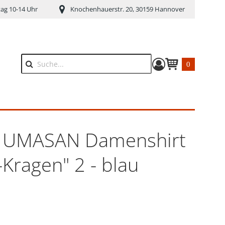
tag 10-14 Uhr
Knochenhauerstr. 20, 30159 Hannover
0
Suche
Warenkorb anze
 UMASAN Damenshirt
-Kragen" 2 - blau
s: 169,00 €